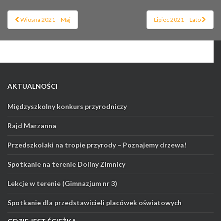
Nawigacja
Wiosna 2021 – Maj
Lipiec 2021 – Lato
postu
AKTUALNOŚCI
Międzyszkolny konkurs przyrodniczy
Rajd Marzanna
Przedszkolaki na tropie przyrody – Poznajemy drzewa!
Spotkanie na terenie Doliny Zimnicy
Lekcje w terenie (Gimnazjum nr 3)
Spotkanie dla przedstawicieli placówek oświatowych