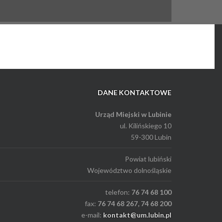
DANE KONTAKTOWE
Urząd Miejski w Lubinie
ul. Kilińskiego 10
59-300 Lubin
Powiat lubiński
Województwo dolnośląskie
telefon:
76 74 68 100
fax:
76 74 68 267, 74 68 200
e-mail:
kontakt@um.lubin.pl