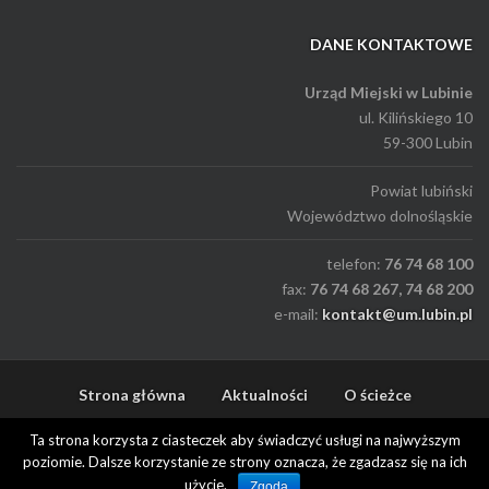
DANE KONTAKTOWE
Urząd Miejski w Lubinie
ul. Kilińskiego 10
59-300 Lubin
Powiat lubiński
Województwo dolnośląskie
telefon:
76 74 68 100
fax:
76 74 68 267, 74 68 200
e-mail:
kontakt@um.lubin.pl
Strona główna
Aktualności
O ścieżce
Ta strona korzysta z ciasteczek aby świadczyć usługi na najwyższym
Historia
Galeria
Kamery
Kontakt
poziomie. Dalsze korzystanie ze strony oznacza, że zgadzasz się na ich
użycie.
All rights reserved. Copyright © 2017-2023
Zgoda