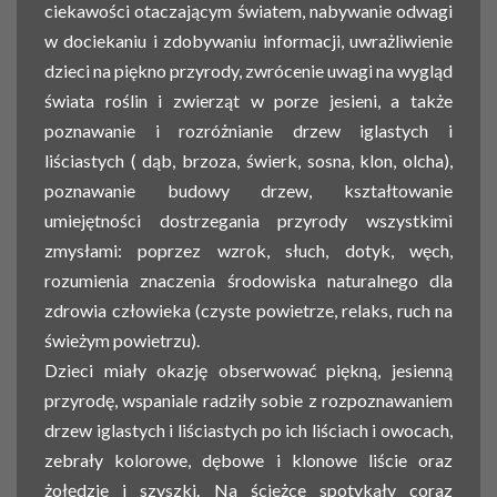
ciekawości otaczającym światem, nabywanie odwagi
w dociekaniu i zdobywaniu informacji, uwrażliwienie
dzieci na piękno przyrody, zwrócenie uwagi na wygląd
świata roślin i zwierząt w porze jesieni, a także
poznawanie i rozróżnianie drzew iglastych i
liściastych ( dąb, brzoza, świerk, sosna, klon, olcha),
poznawanie budowy drzew, kształtowanie
umiejętności dostrzegania przyrody wszystkimi
zmysłami: poprzez wzrok, słuch, dotyk, węch,
rozumienia znaczenia środowiska naturalnego dla
zdrowia człowieka (czyste powietrze, relaks, ruch na
świeżym powietrzu).
Dzieci miały okazję obserwować piękną, jesienną
przyrodę, wspaniale radziły sobie z rozpoznawaniem
drzew iglastych i liściastych po ich liściach i owocach,
zebrały kolorowe, dębowe i klonowe liście oraz
żołędzie i szyszki. Na ścieżce spotykały coraz