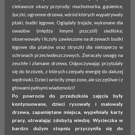
ciekawsze okazy przyrody: muchomorka, gąsienice,
żuczki, ogromne drzewa, wśród których wypatrywały
ptaki, budki lęgowe. Oglądały trejaże, wykonane dla
owadów (między innymi pszczół) siedliska;
obserwowały i liczyły zawieszone na drzewach budki
lęgowe dla ptaków oraz stryszki dla nietoperzy w
schronach przeciwdeszczowych. Zwracały uwagę na
zeschłe i złamane drzewa. Odpoczywając przytulały
się do brzózek, z których czerpały energię do dalszej
wędrówki. Dzieci wróciły zmęczone, ale szczęśliwe i z
głowami pełnymi wiadomości!
Po powrocie do przedszkola zajęcia były
kontynuowane, dzieci rysowały i malowały
drzewa, zapamiętane miejsca, wypełniały karty
pracy, utrwalając zdobytą wiedzę. Wycieczka w
bardzo dużym stopniu przyczyniła się do